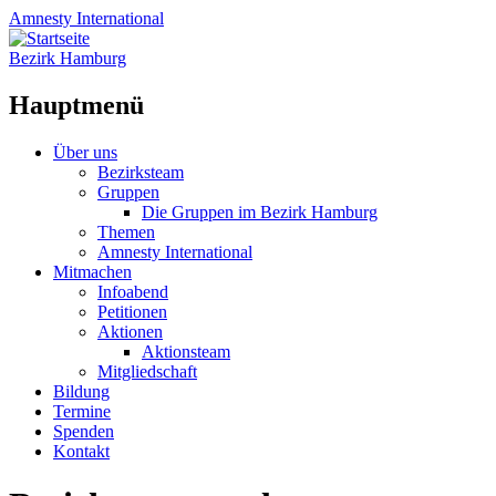
Amnesty
International
Bezirk Hamburg
Hauptmenü
Zum
Über uns
Inhalt
Bezirksteam
springen
Gruppen
Die Gruppen im Bezirk Hamburg
Themen
Amnesty International
Mitmachen
Infoabend
Petitionen
Aktionen
Aktionsteam
Mitgliedschaft
Bildung
Termine
Spenden
Kontakt