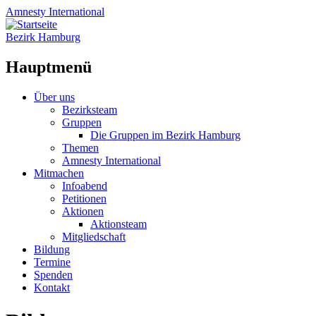
Amnesty
International
Bezirk Hamburg
Hauptmenü
Zum
Über uns
Inhalt
Bezirksteam
springen
Gruppen
Die Gruppen im Bezirk Hamburg
Themen
Amnesty International
Mitmachen
Infoabend
Petitionen
Aktionen
Aktionsteam
Mitgliedschaft
Bildung
Termine
Spenden
Kontakt