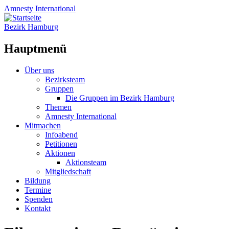
Amnesty
International
Bezirk Hamburg
Hauptmenü
Zum
Über uns
Inhalt
Bezirksteam
springen
Gruppen
Die Gruppen im Bezirk Hamburg
Themen
Amnesty International
Mitmachen
Infoabend
Petitionen
Aktionen
Aktionsteam
Mitgliedschaft
Bildung
Termine
Spenden
Kontakt